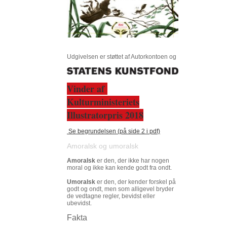
Udgivelsen er støttet af Autorkontoen og
Vinder af
Kulturministeriets
Illustratorpris 2018
Se begrundelsen (på side 2 i pdf)
Amoralsk og umoralsk
Amoralsk
er den, der ikke har nogen
moral og ikke kan kende godt fra ondt.
Umoralsk
er den, der kender forskel på
godt og ondt, men som alligevel bryder
de vedtagne regler, bevidst eller
ubevidst.
Fakta