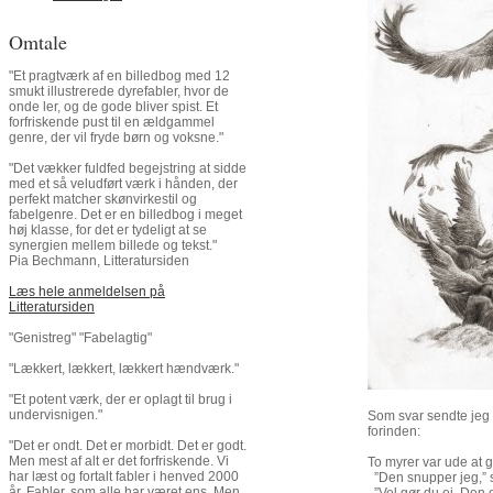
Omtale
"Et pragtværk af en billedbog med 12
smukt illustrerede dyrefabler, hvor de
onde ler, og de gode bliver spist. Et
forfriskende pust til en ældgammel
genre, der vil fryde børn og voksne."
"Det vækker fuldfed begejstring at sidde
med et så veludført værk i hånden, der
perfekt matcher skønvirkestil og
fabelgenre. Det er en billedbog i meget
høj klasse, for det er tydeligt at se
synergien mellem billede og tekst."
Pia Bechmann, Litteratursiden
Læs hele anmeldelsen på
Litteratursiden
"Genistreg" "Fabelagtig"
"Lækkert, lækkert, lækkert hændværk."
"Et potent værk, der er oplagt til brug i
undervisnigen."
Som svar sendte jeg K
forinden:
"Det er ondt. Det er morbidt. Det er godt.
Men mest af alt er det forfriskende. Vi
To myrer var ude at g
har læst og fortalt fabler i henved 2000
”Den snupper jeg,” 
år. Fabler, som alle har været ens. Men