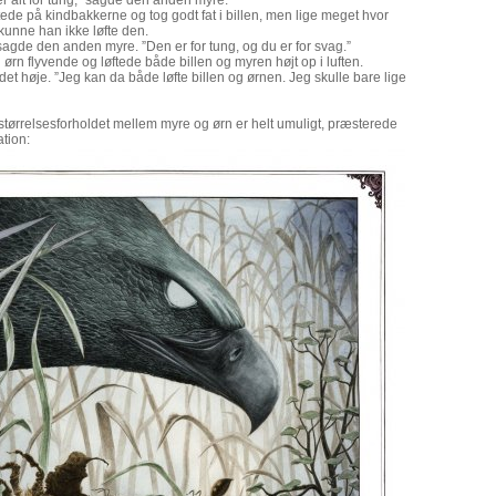
r alt for tung,” sagde den anden myre.
ede på kindbakkerne og tog godt fat i billen, men lige meget hvor
unne han ikke løfte den.
gde den anden myre. ”Den er for tung, og du er for svag.”
rn flyvende og løftede både billen og myren højt op i luften.
 det høje. ”Jeg kan da både løfte billen og ørnen. Jeg skulle bare lige
 størrelsesforholdet mellem myre og ørn er helt umuligt, præsterede
ation: