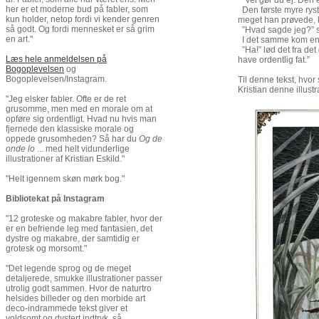
”Vel gør du ej. Den e
her er et moderne bud på fabler, som
Den første myre ryst
kun holder, netop fordi vi kender genren
meget han prøvede, k
så godt. Og fordi mennesket er så grim
”Hvad sagde jeg?” sa
en art."
I det samme kom en ø
”Ha!” lød det fra det
Læs hele anmeldelsen på
have ordentlig fat.”
Bogoplevelsen
og
Bogoplevelsen/Instagram.
Til denne tekst, hvor
Kristian denne illustr
"Jeg elsker fabler. Ofte er de ret
grusomme, men med en morale om at
opføre sig ordentligt. Hvad nu hvis man
fjernede den klassiske morale og
oppede grusomheden? Så har du
Og de
onde lo
... med helt vidunderlige
illustrationer af Kristian Eskild."
"Helt igennem skøn mørk bog."
Bibliotekat på Instagram
"12 groteske og makabre fabler, hvor der
er en befriende leg med fantasien, det
dystre og makabre, der samtidig er
grotesk og morsomt."
"Det legende sprog og de meget
detaljerede, smukke illustrationer passer
utrolig godt sammen. Hvor de naturtro
helsides billeder og den morbide art
deco-indrammede tekst giver et
voldsomt og dystert indtryk, så