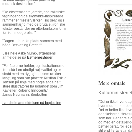
moralsk desillusion."
"De ekstremt detaljerede, naturalistiske
tegninger og de skønvirke-inspirerede
rammer er mesterværker i sig selv, og i
sammenhæng med de brutale, ironiske
tekster opstår der en eftertænksom form
for fremmedgørelse."
"Bogen ... har sin plads sammen med
både Beckett og Brecht."
Læs hele Aske Munk-Jørgensens
anmeldelse på
BørnenesBøger
"For fablerne holder, og illustrationerne
fremstår i en utroligt høj kvalitet og er
skabt med en dygtighed, som rækker
langt, og som bør placere Kristian Eskild
Mere omtale
Jensen på linje med nogle af de helt
store illustratorer fra udlandet som Jim
Kay eller Roberto Innocenti."
Kulturministerie
Janus Neumann, Bogbotten
"Det er ikke hver dag
Læs hele anmeldelsen på bogbotten
hvor moralen er løbe
Det er heller ikke hv
danskebørnelitteratu
som her. Der er tale 
og med en detaljerig
børnelitteraturbille
stil end flertallet af