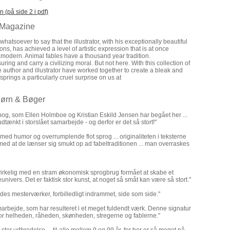
 (på side 2 i pdf)
 Magazine
whatsoever to say that the illustrator, with his exceptionally beautiful
ions, has achieved a level of artistic expression that is at once
amodern. Animal fables have a thousand year tradition.
ring and carry a civilizing moral. But not here. With this collection of
e author and illustrator have worked together to create a bleak and
springs a particularly cruel surprise on us at
Børn & Bøger
dbog, som Ellen Holmboe og Kristian Eskild Jensen har begået her ...
udtænkt i storslået samarbejde - og derfor er det så stort!"
t med humor og overrumplende flot sprog ... originaliteten i teksterne
med at de lænser sig smukt op ad fabeltraditionen ... man overraskes
irkelig med en stram økonomisk sprogbrug formået at skabe et
nivers. Det er faktisk stor kunst, at noget så småt kan være så stort."
lsides mesterværker, forbilledligt indrammet, side som side."
rbejde, som har resulteret i et meget fuldendt værk. Denne signatur
for helheden, råheden, skønheden, stregerne og fablerne."
stor udbredelse ... til alle mellem 9 og 99 år, for her er så meget på