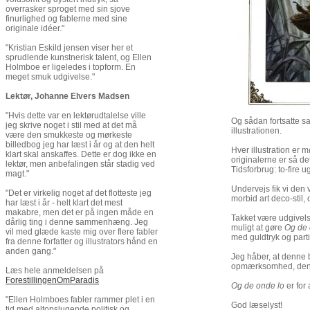
overrasker sproget med sin sjove
finurlighed og fablerne med sine
originale idéer."
"Kristian Eskild jensen viser her et
sprudlende kunstnerisk talent, og Ellen
Holmboe er ligeledes i topform. En
meget smuk udgivelse."
Lektør, Johanne Elvers Madsen
"Hvis dette var en lektørudtalelse ville
Og sådan fortsatte s
jeg skrive noget i stil med at det må
illustrationen.
være den smukkeste og mørkeste
billedbog jeg har læst i år og at den helt
Hver illustration er 
klart skal anskaffes. Dette er dog ikke en
originalerne er så det
lektør, men anbefalingen står stadig ved
Tidsforbrug: to-fire 
magt."
Undervejs fik vi den 
"Det er virkelig noget af det flotteste jeg
morbid art deco-stil,
har læst i år - helt klart det mest
makabre, men det er på ingen måde en
Takket være udgivels
dårlig ting i denne sammenhæng. Jeg
muligt at gøre
Og de 
vil med glæde kaste mig over flere fabler
med guldtryk og partia
fra denne forfatter og illustrators hånd en
anden gang."
Jeg håber, at denne bo
opmærksomhed, den f
Læs hele anmeldelsen på
ForestillingenOmParadis
Og de onde lo
er for
"Ellen Holmboes fabler rammer plet i en
God læselyst!
tid med altopslugende politisk og