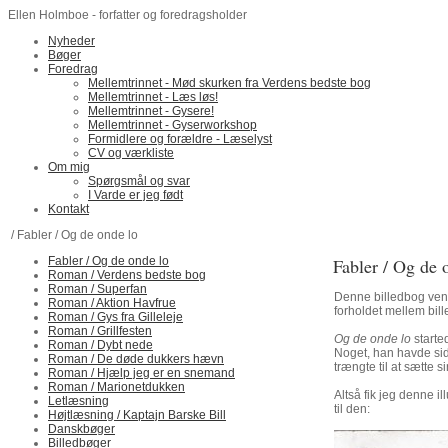
Ellen Holmboe - forfatter og foredragsholder
Nyheder
Bøger
Foredrag
Mellemtrinnet - Mød skurken fra Verdens bedste bog
Mellemtrinnet - Læs løs!
Mellemtrinnet - Gysere!
Mellemtrinnet - Gyserworkshop
Formidlere og forældre - Læselyst
CV og værkliste
Om mig
Spørgsmål og svar
I Varde er jeg født
Kontakt
/ Fabler / Og de onde lo
Fabler / Og de onde lo
Fabler / Og de 
Roman / Verdens bedste bog
Roman / Superfan
Denne billedbog vend
Roman / Aktion Havfrue
forholdet mellem bill
Roman / Gys fra Gilleleje
Roman / Grillfesten
Og de onde lo
starte
Roman / Dybt nede
Noget, han havde sidd
Roman / De døde dukkers hævn
trængte til at sætte
Roman / Hjælp jeg er en snemand
Roman / Marionetdukken
Altså fik jeg denne il
Letlæsning
til den:
Højtlæsning / Kaptajn Barske Bill
Danskbøger
Billedbøger