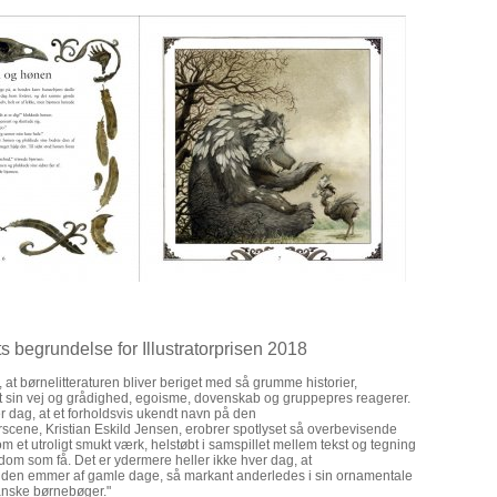
ts begrundelse for Illustratorprisen 2018
, at børnelitteraturen bliver beriget med så grumme historier,
t sin vej og grådighed, egoisme, dovenskab og gruppepres reagerer.
er dag, at et forholdsvis ukendt navn på den
rscene, Kristian Eskild Jensen, erobrer spotlyset så overbevisende
om et utroligt smukt værk, helstøbt i samspillet mellem tekst og tegning
dom som få. Det er ydermere heller ikke hver dag, at
dsiden emmer af gamle dage, så markant anderledes i sin ornamentale
 danske børnebøger."