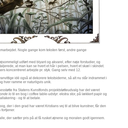
amarbejdet. Nogle gange kom teksten først, andre gange
møjsommeligt udført med blyant og akvarel, efter nøje forstudier, og
aljerede, at man kan se hvert et hår i pelsen, hvert et skæl i skindet.
ugers koncentreret arbejde pr. styk. Gang selv med 12.
vanvittige idé også at dekorere tekstsiderne, så alt nu står indrammet i
 og hver ramme er naturligvis unik.
esstøtte fra Statens Kunstfonds projektstøtteudvalg har det været
onde lo
til en bog i coffee table-udstyr: ekstra stor, på lækkert papir og
llakering - og til at betale.
g, der i den grad har været Kristians vej til at blive kunstner, får den
ortjener.
 alle, der sætter pris på at få rusket øjnene og moralen godt igennem.