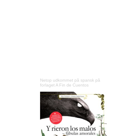
Netop udkommet på spansk på
forlaget A Fin de Cuentos