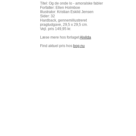
Titel: Og de onde lo - amoralske fabler
Forfatter: Ellen Holmboe
Illustrator: Kristian Eskild Jensen
Sider: 32
Hardback, gennemillustreret
pragtudgave, 29,5 x 29,5 cm.
Vejl. pris 149,95 kr.
Læse mere hos forlaget
Alvilda
Find aktuel pris hos
bog.nu