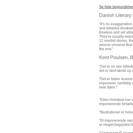
Se hele begrundelsen
Danish Literary
"It’s no exaggeration 
and detailed illustrat
timeless and yet ultr
They’re usually reassu
12 morbid stories, th
amoral universe that 
the end."
Kent Poulsen, 
"Det er en stor bille
det er stort tænkt og 
"Det er fabler levere
imponerer, samtidig 
hele tiden."
"Ellen Holmboe har v
imponerende fortælleu
"Illustrationer er he
"Et imponerende sama
er meget begejstret 
"Værket bør få meget 