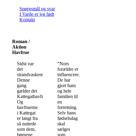
Spørgsmål og svar
I Varde er jeg født
Kontakt
Roman /
Aktion
Havfrue
Sidst var
”Nors
det
forældre er
strandvaskere.
influencere.
Denne
De har
gang
gjort ham
gælder det
og hele
Kattegathavfruer.
familien til
Og
en
havfruerne
forretning.
i Kattegat
Selv hans
er langt fra
fødselsdag
så nuttede
skal
som dem,
sælges
børnene
som