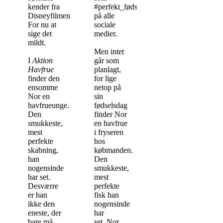
kender fra
#perfekt_fødselsdag
Disneyfilmene.
på alle
For nu at
sociale
sige det
medier.
mildt.
Men intet
I
Aktion
går som
Havfrue
planlagt,
finder den
for lige
ensomme
netop på
Nor en
sin
havfrueunge.
fødselsdag
Den
finder Nor
smukkeste,
en havfrue
mest
i fryseren
perfekte
hos
skabning,
købmanden.
han
Den
nogensinde
smukkeste,
har set.
mest
Desværre
perfekte
er han
fisk han
ikke den
nogensinde
eneste, der
har
bare må
set. Nor