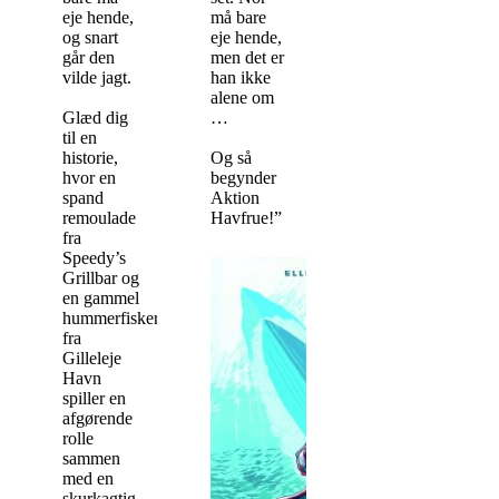
eje hende,
må bare
og snart
eje hende,
går den
men det er
vilde jagt.
han ikke
alene om
Glæd dig
…
til en
historie,
Og så
hvor en
begynder
spand
Aktion
remoulade
Havfrue!”
fra
Speedy’s
Grillbar og
en gammel
hummerfisker
fra
Gilleleje
Havn
spiller en
afgørende
rolle
sammen
med en
skurkagtig