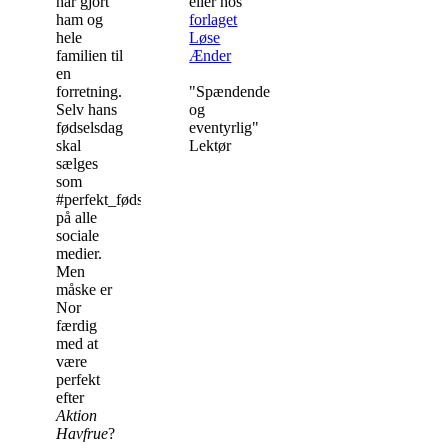
har gjort
eller hos
ham og
forlaget
hele
Løse
familien til
Ænder
en
forretning.
"Spændende
Selv hans
og
fødselsdag
eventyrlig"
skal
Lektør
sælges
som
#perfekt_fødselsdag
på alle
sociale
medier.
Men
måske er
Nor
færdig
med at
være
perfekt
efter
Aktion
Havfrue
?