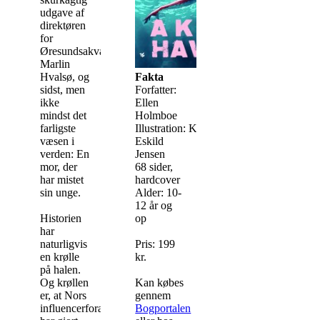
udgave af
direktøren
for
Øresundsakvariet,
Marlin
Hvalsø, og
Fakta
sidst, men
Forfatter:
ikke
Ellen
mindst det
Holmboe
farligste
Illustration: Kristian
væsen i
Eskild
verden: En
Jensen
mor, der
68 sider,
har mistet
hardcover
sin unge.
Alder: 10-
12 år og
Historien
op
har
naturligvis
Pris: 199
en krølle
kr.
på halen.
Og krøllen
Kan købes
er, at Nors
gennem
influencerforældre
Bogportalen