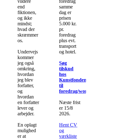
vildere
foredrag
end
samme
fiktionen,
dag er
og ikke
prisen
mindst;
5.000 kr.
hvad der
pr.
skræmmer
foredrag
os.
plus evt.
transport
Undervejs
og hotel.
kommer
jeg også
Søg
omkring,
tilskud
hvordan
hos
jeg blev
Kunstfonden
forfatter,
til
og
foredrag/workshop
hvordan
en forfatter
Næste frist
lever og
er 15/8
arbejder.
2026.
En oplagt
Hent CV
mulighed
og
er at
værkliste