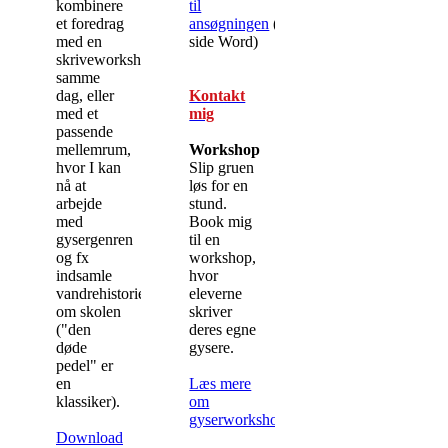
kombinere
til
et foredrag
ansøgningen
(1
med en
side Word)
skriveworkshop,
samme
dag, eller
Kontakt
med et
mig
passende
mellemrum,
Workshop
hvor I kan
Slip gruen
nå at
løs for en
arbejde
stund.
med
Book mig
gysergenren
til en
og fx
workshop,
indsamle
hvor
vandrehistorier
eleverne
om skolen
skriver
("den
deres egne
døde
gysere.
pedel" er
en
Læs mere
klassiker).
om
gyserworkshops
Download