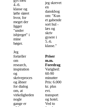
gys med
jeg skrevet
4.-6.
en
klasse og
danskbog
løfte sløret
om: "Kun
hvor, for
et gabende
meget der
sort hul -
ligger
læs og
"under
skriv
isbjerget" i
gysere i
mine
5.-6.
bøger.
klasse."
Jeg
fortæller
Priser
om
m.m.
research,
Foredrag
inspiration
Varighed:
og
60-90
skriveproces
minutter
og åbner
Pris: 6.000
for dialog
kr. plus
om, at
evt.
virkeligheden
transport
nogle
og hotel.
gange er
Ved to