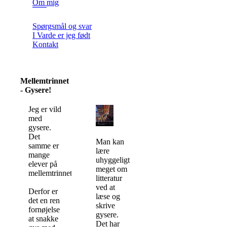
Om mig
Spørgsmål og svar
I Varde er jeg født
Kontakt
Mellemtrinnet
- Gysere!
Jeg er vild
med
gysere.
Det
Man kan
samme er
lære
mange
uhyggeligt
elever på
meget om
mellemtrinnet.
litteratur
ved at
Derfor er
læse og
det en ren
skrive
fornøjelse
gysere.
at snakke
Det har