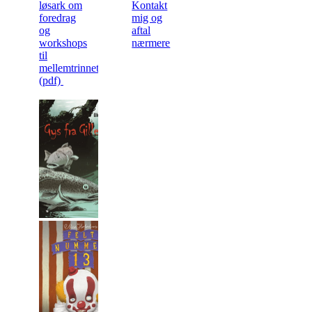
løsark om
Kontakt
foredrag
mig og
og
aftal
workshops
nærmere
til
mellemtrinnet
(pdf)