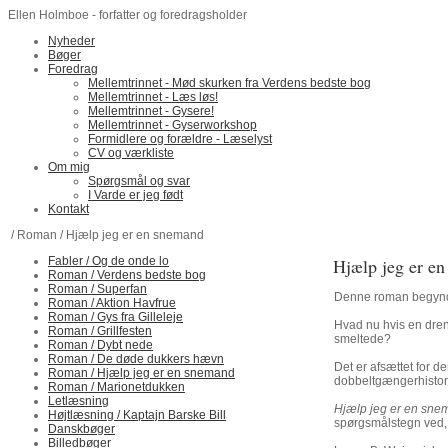
Ellen Holmboe - forfatter og foredragsholder
Nyheder
Bøger
Foredrag
Mellemtrinnet - Mød skurken fra Verdens bedste bog
Mellemtrinnet - Læs løs!
Mellemtrinnet - Gysere!
Mellemtrinnet - Gyserworkshop
Formidlere og forældre - Læselyst
CV og værkliste
Om mig
Spørgsmål og svar
I Varde er jeg født
Kontakt
/ Roman / Hjælp jeg er en snemand
Fabler / Og de onde lo
Hjælp jeg er e
Roman / Verdens bedste bog
Roman / Superfan
Denne roman begyndte 
Roman / Aktion Havfrue
Roman / Gys fra Gilleleje
Hvad nu hvis en dren
Roman / Grillfesten
smeltede?
Roman / Dybt nede
Roman / De døde dukkers hævn
Det er afsættet for d
Roman / Hjælp jeg er en snemand
dobbeltgængerhistori
Roman / Marionetdukken
Letlæsning
Hjælp jeg er en sne
Højtlæsning / Kaptajn Barske Bill
spørgsmålstegn ved, 
Danskbøger
Billedbøger