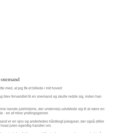
n snemand
med, at jeg fik et billede i mit hoved:
g blev forvandlet til en snemand og skulle redde sig, inden han
enne isende julehistorie, der undervejs udviklede sig til at være en
e - en af mine yndlingsgenrer.
mand
er en sjov og anderledes hårdkogt julegyser, der også stiller
hvad julen egentlig handler om.