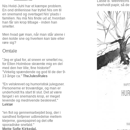
Lasse B. Weinreichs h
snehvidt papir, så de 
Nis Hviid-Juhl har et kæmpe problem.
En ond drillenisse har tryllet Nis om til
en snemand og overtaget Nis' plads i
familien. Nu må Nis finde ud af, hvordan
han får sin krop tilbage - inden han
smelter.
Men hvad gør man, når man står alene i
den kolde sne og hverken kan tale eller
røre sig?
Omtale
"Jeg er glad for, at sneen er smeltet nu,
for Ellen Holmboe skræmte mig en del
med den her lille, fine historie!"
"Virkelig spændende og god til de der 9-
13 årige ca."
TheJulesRules
"En velskrevet og humoristisk julegyser.
Personerne er troværdige, og man er
underholdt fra start til slut. Det at være
fanget i en snemands krop, er meget
levende og medrivende beskrevet."
Lektør
"en flot og gennemarbejdet bog, der i
sandhed fortjener udbredelse mellem
klejerne, gavepapiret og det ofte
sporadiske snefald."
Mette Sofie Kirkedal,