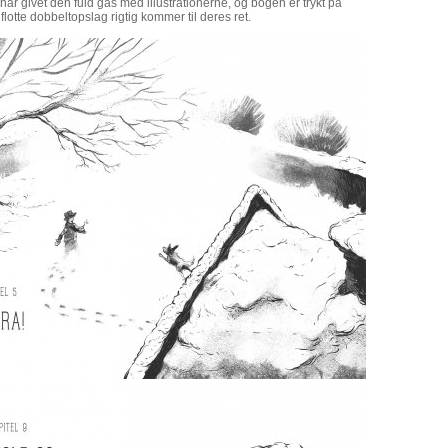
ar givet den fuld gas med illustrationerne, og bogen er trykt på
flotte dobbeltopslag rigtig kommer til deres ret.