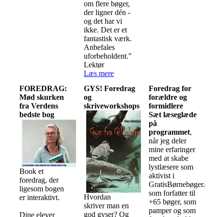
om flere bøger,
der ligner dén -
og det har vi
ikke. Det er et
fantastisk værk.
Anbefales
uforbeholdent."
Lektør
Læs mere
FOREDRAG:
GYS! Foredrag
Foredrag for
Mød skurken
og
forældre og
fra Verdens
skriveworkshops
formidlere
bedste bog
Sæt læseglæde
på
programmet
,
når jeg deler
mine erfaringer
med at skabe
lystlæsere som
Book et
aktivist i
foredrag, der
GratisBørnebøger.dk,
ligesom bogen
som forfatter til
Hvordan
er interaktivt.
+65 bøger, som
skriver man en
pamper og som
god gyser? Og
Dine elever