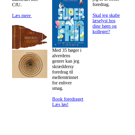
foredrag.
CfU.
Skal jeg skabe
Læs mere
læselyst hos
dine børn og
kolleger?
Med 35 bøger i
alverdens
genrer kan jeg
skræddersy
foredrag til
mellemtrinnet
for enhver
smag.
Book foredraget
Læs løs!