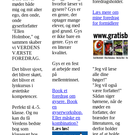
foredragsholder.
hvorfor læser vi
møder både
gysere? Gys er
mig og mit alter
Læs mere om
en genre, der
ego, den onde,
mine foredrag
optager mange
onde
for formidlere
elever, og med
gyserforfatter
god grund. Gys
"Ellen
er ikke bare en
Holmboe," og
genre. Gys er
sammen skaber
en litterær
vi VERDENS
kvalitet.
VÆRSTE
FOREDRAG.
Gys er en fest
"Jeg vil læse
at arbejde med
Det bliver sjovt,
alle dine
på
det bliver skørt,
bøger!"
mellemtrinnet.
det bliver et
"Jeg vil også
lynkursus i
være forfatter!"
Book et
æstetiske
Sådan siger
foredrag om
kompetencer.
børnene, når de
gysere. Book
møder en
en
Perfekt til 4.-5.
forfatter, der
gyserworkshop.
klasse. Og nu
brænder for
Eller måske en
kan du få
litteraturen, og
kombination?
Verdens bedste
derfor holder
Læs løs!
bog som
jeg af at holde
klassesæt hos