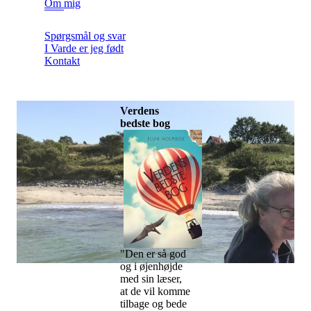
Om mig
Spørgsmål og svar
I Varde er jeg født
Kontakt
Verdens
bedste bog
"Den er så god
og i øjenhøjde
med sin læser,
at de vil komme
tilbage og bede