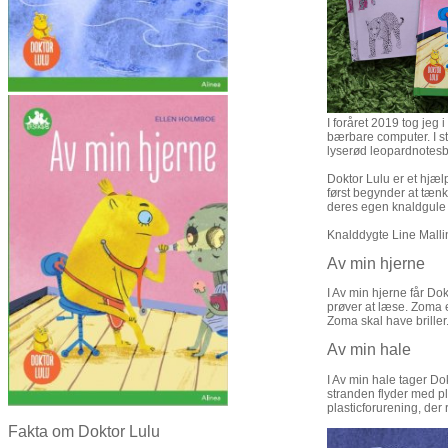
I foråret 2019 tog jeg
bærbare computer. I st
lyserød leopardnotesb
Doktor Lulu er et hjæl
først begynder at tænke
deres egen knaldgule
Knalddygte Line Malling
Av min hjerne
I Av min hjerne får Do
prøver at læse. Zoma e
Zoma skal have briller
Av min hale
I Av min hale tager Do
stranden flyder med pl
plasticforurening, de
Fakta om Doktor Lulu