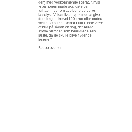
dem med vedkommende litteratur, hvis
vi på nogen måde skal gøre os
forhåbninger om at bibeholde deres
læselyst. Vi kan ikke nøjes med at give
dem bøger skrevet i 90’erne eller endnu
værre i 80’erne. Doktor Lulu kunne være
et bud på sådan en sag, der burde
afløse historier, som forældrene selv
læste, da de skulle blive flydende
læsere."
Bogoplevelsen