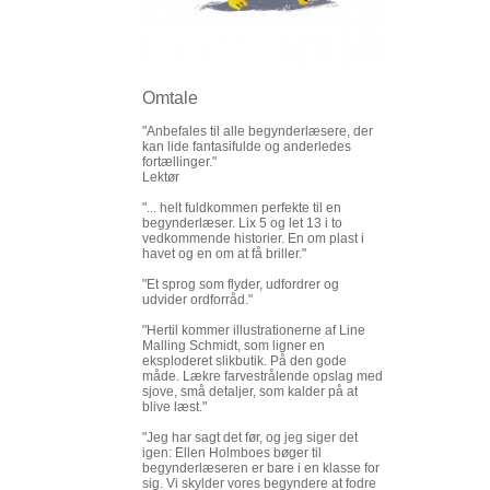
Omtale
"Anbefales til alle begynderlæsere, der
kan lide fantasifulde og anderledes
fortællinger."
Lektør
"... helt fuldkommen perfekte til en
begynderlæser. Lix 5 og let 13 i to
vedkommende historier. En om plast i
havet og en om at få briller."
"Et sprog som flyder, udfordrer og
udvider ordforråd."
"Hertil kommer illustrationerne af Line
Malling Schmidt, som ligner en
eksploderet slikbutik. På den gode
måde. Lækre farvestrålende opslag med
sjove, små detaljer, som kalder på at
blive læst."
"Jeg har sagt det før, og jeg siger det
igen: Ellen Holmboes bøger til
begynderlæseren er bare i en klasse for
sig. Vi skylder vores begyndere at fodre