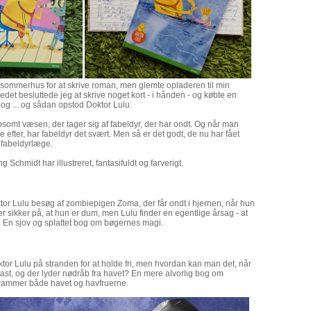
 i sommerhus for at skrive roman, men glemte opladeren til min
edet besluttede jeg at skrive noget kort - i hånden - og købte en
og ... og sådan opstod Doktor Lulu.
psomt væsen, der tager sig af fabeldyr, der har ondt. Og når man
 efter, har fabeldyr det svært. Men så er det godt, de nu har fået
 fabeldyrlæge.
 Schmidt har illustreret, fantasifuldt og farverigt.
ktor Lulu besøg af zombiepigen Zoma, der får ondt i hjernen, når hun
r sikker på, at hun er dum, men Lulu finder en egentlige årsag - at
. En sjov og splattet bog om bøgernes magi.
ktor Lulu på stranden for at holde fri, men hvordan kan man det, når
ast, og der lyder nødråb fra havet? En mere alvorlig bog om
r rammer både havet og havfruerne.