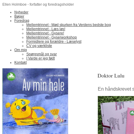
Ellen Holmboe - forfatter og foredragsholder
Nyheder
Bøger
Foredrag
Mellemtrinnet - Mød skurken fra Verdens bedste bog
Mellemtrinnet - Læs løs!
Mellemtrinnet - Gysere!
Mellemtrinnet - Gyserworkshop
Formidlere og forældre - Læselyst
CV og værkliste
Om mig
Spørgsmål og svar
I Varde er jeg født
Kontakt
Doktor Lulu
En håndskrevet s